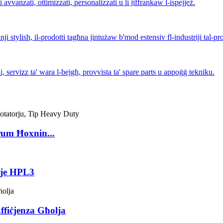
 avvanzati, ottimizzati, personalizzati u li jiffrankaw l-ispejjeż.
nji stylish, il-prodotti tagħna jintużaw b'mod estensiv fl-industriji tal-pr
, servizz ta' wara l-bejgħ, provvista ta' spare parts u appoġġ tekniku.
rum Ħoxnin...
erje HPL3
Effiċjenza Għolja