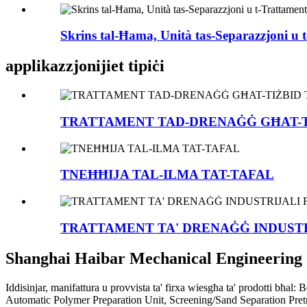
Skrins tal-Ħama, Unità tas-Separazzjoni u t
applikazzjonijiet tipiċi
TRATTAMENT TAD-DRENAĠĠ GĦAT-TI
TNEĦĦIJA TAL-ILMA TAT-TAFAL
TRATTAMENT TA' DRENAĠĠ INDUSTR
Shanghai Haibar Mechanical Engineering 
Iddisinjar, manifattura u provvista ta' firxa wiesgħa ta' prodotti bħa
Automatic Polymer Preparation Unit, Screening/Sand Separation Pret