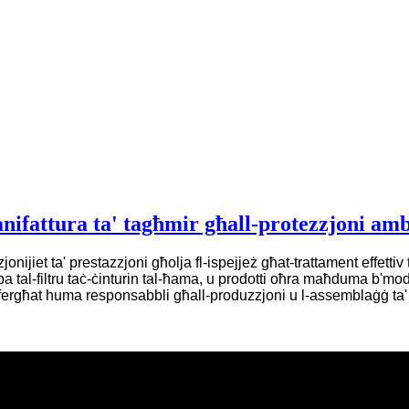
manifattura ta' tagħmir għall-protezzjoni amb
iet ta' prestazzjoni għolja fl-ispejjeż għat-trattament effettiv tal-
a tal-filtru taċ-ċinturin tal-ħama, u prodotti oħra maħduma b'mod 
rgħat huma responsabbli għall-produzzjoni u l-assemblaġġ ta' ta