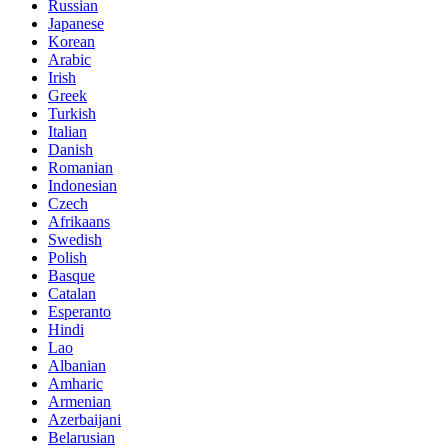
Russian
Japanese
Korean
Arabic
Irish
Greek
Turkish
Italian
Danish
Romanian
Indonesian
Czech
Afrikaans
Swedish
Polish
Basque
Catalan
Esperanto
Hindi
Lao
Albanian
Amharic
Armenian
Azerbaijani
Belarusian