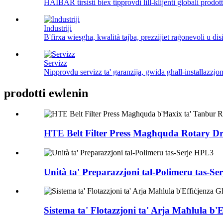
HAIBAR tirsisti biex tipprovdi lill-klijenti globali prodotti
Industriji
B'firxa wiesgħa, kwalità tajba, prezzijiet raġonevoli u disi
Servizz
Nipprovdu servizz ta' garanzija, gwida għall-installazzjoni
prodotti ewlenin
HTE Belt Filter Press Magħquda Rotary D
Unità ta' Preparazzjoni tal-Polimeru tas-S
Sistema ta' Flotazzjoni ta' Arja Maħlula b'