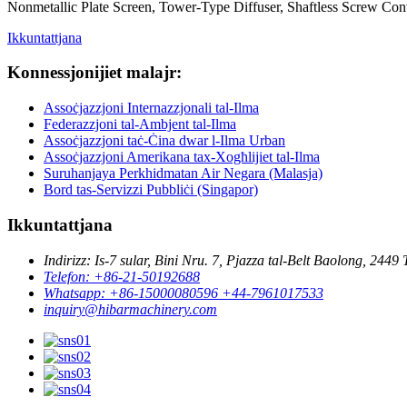
Nonmetallic Plate Screen, Tower-Type Diffuser, Shaftless Screw Con
Ikkuntattjana
Konnessjonijiet malajr:
Assoċjazzjoni Internazzjonali tal-Ilma
Federazzjoni tal-Ambjent tal-Ilma
Assoċjazzjoni taċ-Ċina dwar l-Ilma Urban
Assoċjazzjoni Amerikana tax-Xogħlijiet tal-Ilma
Suruhanjaya Perkhidmatan Air Negara (Malasja)
Bord tas-Servizzi Pubbliċi (Singapor)
Ikkuntattjana
Indirizz: Is-7 sular, Bini Nru. 7, Pjazza tal-Belt Baolong, 2449
Telefon: +86-21-50192688
Whatsapp: +86-15000080596 +44-7961017533
inquiry@hibarmachinery.com