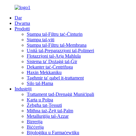
Dar
Dwarna
Prodotti
Stampa tal-Filtru taċ-Ċinturin
Stampa tal-viti
Stampa tal-Filtru tal-Membrana
Unità tal-Preparazzjoni tal-Polimeri
Flotazzjoni tal-Arja Maħlula
Sistema ta' Dożaġġ tal-Ġir
Dekanter taċ-Ċentrifuga
Ħaxin Mekkaniku
Tagħmir ta' qabel it-trattament
Silo tal-Ħama
Industriji
Trattament tad-Drenaġġ Muniċipali
Karta u Polpa
Żebgħa tat-Tessuti
Mitħna taż-Żejt tal-Palm
Metallurġija tal-Azzar
Birrerija
Biċċerija
Bijoloġiku u Farmaċewtiku