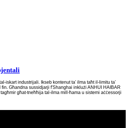
jentali
iskart industrijali. Ikseb kontenut ta' ilma taħt il-limitu ta'
fin.
Għandna sussidjarji f'Shanghai inklużi ANHUI HAIBAR
għmir għat-tneħħija tal-ilma mill-ħama u sistemi aċċessorji