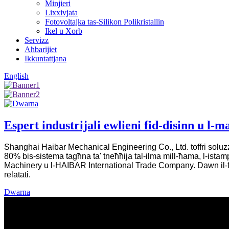
Minjieri
Lixxivjata
Fotovoltajka tas-Silikon Polikristallin
Ikel u Xorb
Servizz
Aħbarijiet
Ikkuntattjana
English
Espert industrijali ewlieni fid-disinn u l-
Shanghai Haibar Mechanical Engineering Co., Ltd. toffri soluzzjonij
80% bis-sistema tagħna ta' tneħħija tal-ilma mill-ħama, l-istamp
Machinery u l-HAIBAR International Trade Company. Dawn il-fe
relatati.
Dwarna