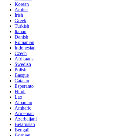
Korean
Arabic
Irish
Greek
Turkish
Italian
Danish
Romanian
Indonesian
Czech
Afrikaans
Swedish
Polish
Basque
Catalan
Esperanto
Hindi
Lao
Albanian
Amharic
Armenian
Azerbaijani
Belarusian
Bengali
Bosnian