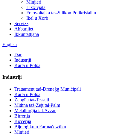
Minjieri
Lixxivjata
Fotovoltajka tas-Silikon Polikristallin
Ikel u Xorb
Servizz
Aħbarijiet
Ikkuntattjana
English
Dar
Industriji
Karta u Polpa
Industriji
Trattament tad-Drenaġġ Muniċipali
Karta u Polpa
Żebgħa tat-Tessuti
Mitħna taż-Żejt tal-Palm
Metallurġija tal-Azzar
Birrerija
Biċċerija
Bijoloġiku u Farmaċewtiku
Minjieri