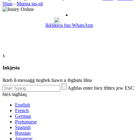
Sħan
-
Mappa tas-sit
Ikklikkja fuq WhatsApp
x
Inkjesta
Ikteb il-messaġġ tiegħek hawn u ibgħatu lilna
Agħfas enter biex tfittex jew ESC
biex tagħlaq
English
French
German
Portuguese
Spanish
Russian
Japanese