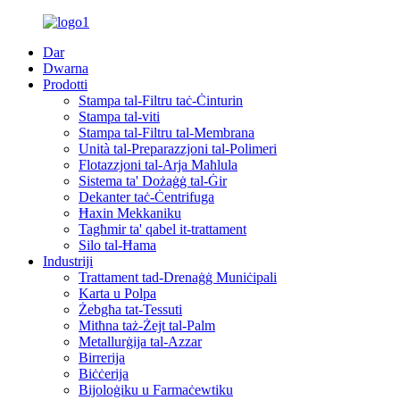
Dar
Dwarna
Prodotti
Stampa tal-Filtru taċ-Ċinturin
Stampa tal-viti
Stampa tal-Filtru tal-Membrana
Unità tal-Preparazzjoni tal-Polimeri
Flotazzjoni tal-Arja Maħlula
Sistema ta' Dożaġġ tal-Ġir
Dekanter taċ-Ċentrifuga
Ħaxin Mekkaniku
Tagħmir ta' qabel it-trattament
Silo tal-Ħama
Industriji
Trattament tad-Drenaġġ Muniċipali
Karta u Polpa
Żebgħa tat-Tessuti
Mitħna taż-Żejt tal-Palm
Metallurġija tal-Azzar
Birrerija
Biċċerija
Bijoloġiku u Farmaċewtiku