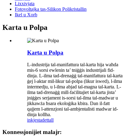
Lixxivjata
Fotovoltajka tas-Silikon Polikristallin
Ikel u Xorb
Karta u Polpa
Karta u Polpa
L-industrija tal-manifattura tal-karta hija waħda
mis-6 sorsi ewlenin ta’ tniġġis industrijali fid-
dinja. L-ilma tad-drenaġġ tal-manifattura tal-karta
ġej l-aktar mil-likur tal-polpa (likur iswed), l-ilma
intermedju, u l-ilma abjad tal-magna tal-karta. L-
ilma tad-drenaġġ mill-faċilitajiet tal-karta jista’
jniġġes serjament is-sorsi tal-ilma tal-madwar u
jikkawża ħsara ekoloġika kbira. Dan il-fatt
qajjem l-attenzjoni tal-ambjentalisti madwar id-
dinja kollha.
inkjesta
dettall
Konnessjonijiet malajr: