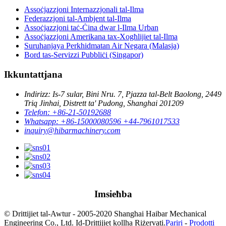
Assoċjazzjoni Internazzjonali tal-Ilma
Federazzjoni tal-Ambjent tal-Ilma
Assoċjazzjoni taċ-Ċina dwar l-Ilma Urban
Assoċjazzjoni Amerikana tax-Xogħlijiet tal-Ilma
Suruhanjaya Perkhidmatan Air Negara (Malasja)
Bord tas-Servizzi Pubbliċi (Singapor)
Ikkuntattjana
Indirizz: Is-7 sular, Bini Nru. 7, Pjazza tal-Belt Baolong, 2449
Triq Jinhai, Distrett ta' Pudong, Shanghai 201209
Telefon: +86-21-50192688
Whatsapp: +86-15000080596 +44-7961017533
inquiry@hibarmachinery.com
Imsieħba
© Drittijiet tal-Awtur - 2005-2020 Shanghai Haibar Mechanical
Engineering Co., Ltd. Id-Drittijiet kollha Riżervati.
Pariri
-
Prodotti