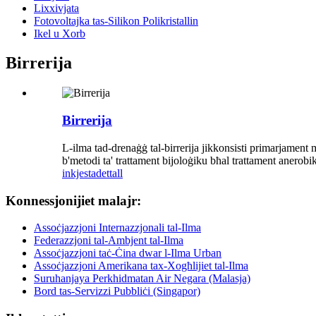
Lixxivjata
Fotovoltajka tas-Silikon Polikristallin
Ikel u Xorb
Birrerija
Birrerija
L-ilma tad-drenaġġ tal-birrerija jikkonsisti primarjament 
b'metodi ta' trattament bijoloġiku bħal trattament anerobi
inkjesta
dettall
Konnessjonijiet malajr:
Assoċjazzjoni Internazzjonali tal-Ilma
Federazzjoni tal-Ambjent tal-Ilma
Assoċjazzjoni taċ-Ċina dwar l-Ilma Urban
Assoċjazzjoni Amerikana tax-Xogħlijiet tal-Ilma
Suruhanjaya Perkhidmatan Air Negara (Malasja)
Bord tas-Servizzi Pubbliċi (Singapor)