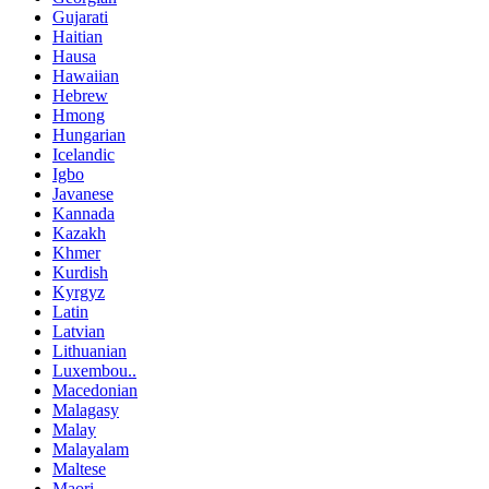
Gujarati
Haitian
Hausa
Hawaiian
Hebrew
Hmong
Hungarian
Icelandic
Igbo
Javanese
Kannada
Kazakh
Khmer
Kurdish
Kyrgyz
Latin
Latvian
Lithuanian
Luxembou..
Macedonian
Malagasy
Malay
Malayalam
Maltese
Maori