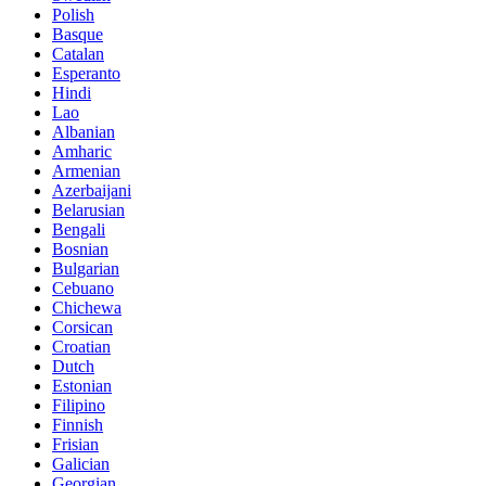
Polish
Basque
Catalan
Esperanto
Hindi
Lao
Albanian
Amharic
Armenian
Azerbaijani
Belarusian
Bengali
Bosnian
Bulgarian
Cebuano
Chichewa
Corsican
Croatian
Dutch
Estonian
Filipino
Finnish
Frisian
Galician
Georgian