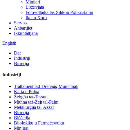
Minjieri
Lixxivjata
Fotovoltajka tas-Silikon Polikristallin
Ikel u Xorb
Servizz
Aħbarijiet
Ikkuntattjana
English
Dar
Industriji
Birrerija
Industriji
Trattament tad-Drenaġġ Muniċipali
Karta u Polpa
Żebgħa tat-Tessuti
Mitħna taż-Żejt tal-Palm
Metallurġija tal-Azzar
Birrerija
Biċċerija
Bijoloġiku u Farmaċewtiku
Minjieri