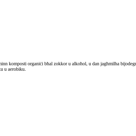
minn komposti organiċi bħal zokkor u alkoħol, u dan jagħmilha bijodegrada
ku u aerobiku.