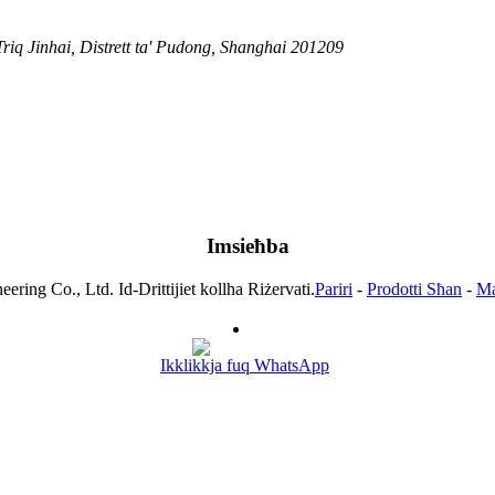
 Triq Jinhai, Distrett ta' Pudong, Shanghai 201209
Imsieħba
ring Co., Ltd. Id-Drittijiet kollha Riżervati.
Pariri
-
Prodotti Sħan
-
Ma
Ikklikkja fuq WhatsApp