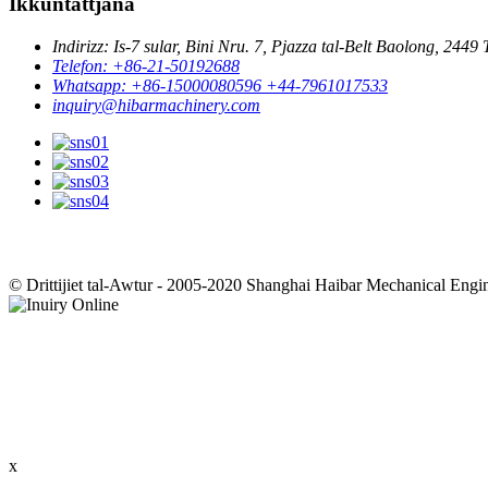
Ikkuntattjana
Indirizz: Is-7 sular, Bini Nru. 7, Pjazza tal-Belt Baolong, 2449
Telefon: +86-21-50192688
Whatsapp: +86-15000080596 +44-7961017533
inquiry@hibarmachinery.com
© Drittijiet tal-Awtur - 2005-2020 Shanghai Haibar Mechanical Enginee
x