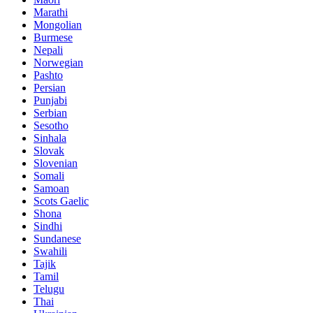
Marathi
Mongolian
Burmese
Nepali
Norwegian
Pashto
Persian
Punjabi
Serbian
Sesotho
Sinhala
Slovak
Slovenian
Somali
Samoan
Scots Gaelic
Shona
Sindhi
Sundanese
Swahili
Tajik
Tamil
Telugu
Thai