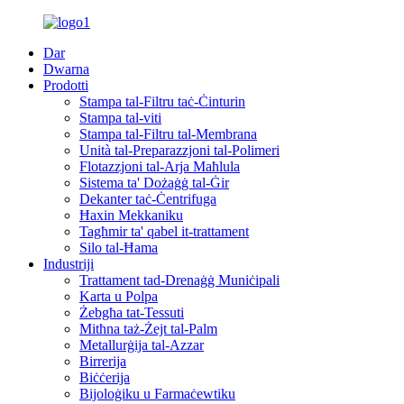
Dar
Dwarna
Prodotti
Stampa tal-Filtru taċ-Ċinturin
Stampa tal-viti
Stampa tal-Filtru tal-Membrana
Unità tal-Preparazzjoni tal-Polimeri
Flotazzjoni tal-Arja Maħlula
Sistema ta' Dożaġġ tal-Ġir
Dekanter taċ-Ċentrifuga
Ħaxin Mekkaniku
Tagħmir ta' qabel it-trattament
Silo tal-Ħama
Industriji
Trattament tad-Drenaġġ Muniċipali
Karta u Polpa
Żebgħa tat-Tessuti
Mitħna taż-Żejt tal-Palm
Metallurġija tal-Azzar
Birrerija
Biċċerija
Bijoloġiku u Farmaċewtiku