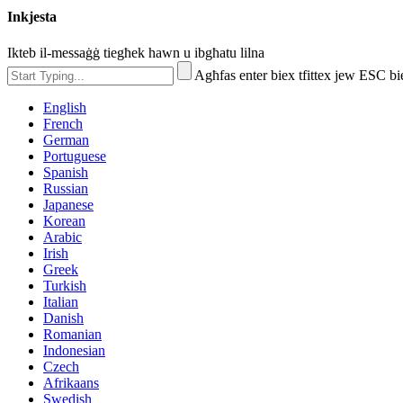
Inkjesta
Ikteb il-messaġġ tiegħek hawn u ibgħatu lilna
Agħfas enter biex tfittex jew ESC bi
English
French
German
Portuguese
Spanish
Russian
Japanese
Korean
Arabic
Irish
Greek
Turkish
Italian
Danish
Romanian
Indonesian
Czech
Afrikaans
Swedish