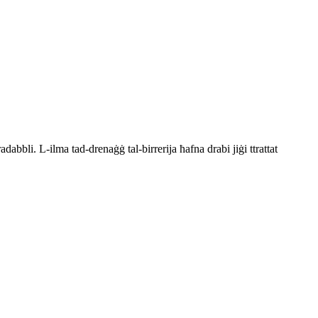
bbli. L-ilma tad-drenaġġ tal-birrerija ħafna drabi jiġi ttrattat