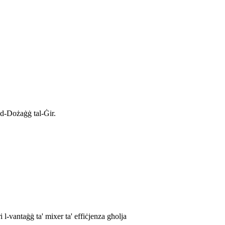
tad-Dożaġġ tal-Ġir.
ri l-vantaġġ ta' mixer ta' effiċjenza għolja