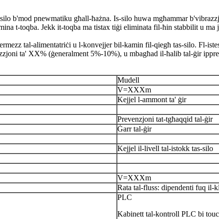
l fis-silo b'mod pnewmatiku għall-ħażna. Is-silo huwa mgħammar b'vibrazz
elimina t-toqba. Jekk it-toqba ma tistax tiġi eliminata fil-ħin stabbilit u
 permezz tal-alimentatriċi u l-konvejjer bil-kamin fil-qiegħ tas-silo. Fl-iste
razzjoni ta' XX% (ġeneralment 5%-10%), u mbagħad il-ħalib tal-ġir ipprepa
Mudell
V=XXXm
Kejjel l-ammont ta' ġir
Prevenzjoni tat-tgħaqqid tal-ġir
Ġarr tal-ġir
Kejjel il-livell tal-istokk tas-silo
V=XXXm
Rata tal-fluss: dipendenti fuq il-k
PLC
Kabinett tal-kontroll PLC bi tou