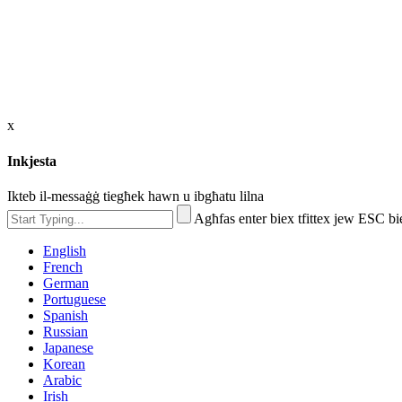
x
Inkjesta
Ikteb il-messaġġ tiegħek hawn u ibgħatu lilna
Agħfas enter biex tfittex jew ESC bi
English
French
German
Portuguese
Spanish
Russian
Japanese
Korean
Arabic
Irish