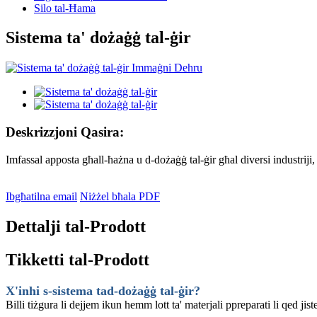
Silo tal-Ħama
Sistema ta' dożaġġ tal-ġir
Deskrizzjoni Qasira:
Imfassal apposta għall-ħażna u d-dożaġġ tal-ġir għal diversi industriji, g
Ibgħatilna email
Niżżel bħala PDF
Dettalji tal-Prodott
Tikketti tal-Prodott
X'inhi s-sistema tad-dożaġġ tal-ġir?
Billi tiżgura li dejjem ikun hemm lott ta' materjali ppreparati li qed jiste