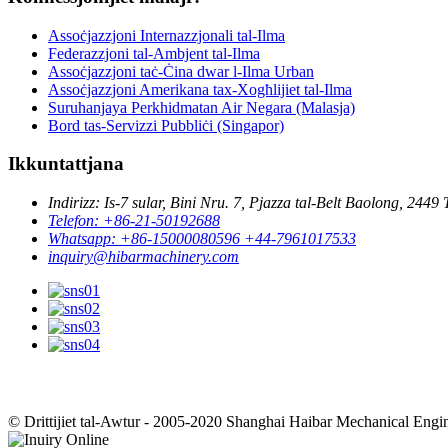
Assoċjazzjoni Internazzjonali tal-Ilma
Federazzjoni tal-Ambjent tal-Ilma
Assoċjazzjoni taċ-Ċina dwar l-Ilma Urban
Assoċjazzjoni Amerikana tax-Xogħlijiet tal-Ilma
Suruhanjaya Perkhidmatan Air Negara (Malasja)
Bord tas-Servizzi Pubbliċi (Singapor)
Ikkuntattjana
Indirizz: Is-7 sular, Bini Nru. 7, Pjazza tal-Belt Baolong, 2449
Telefon: +86-21-50192688
Whatsapp: +86-15000080596 +44-7961017533
inquiry@hibarmachinery.com
© Drittijiet tal-Awtur - 2005-2020 Shanghai Haibar Mechanical Enginee