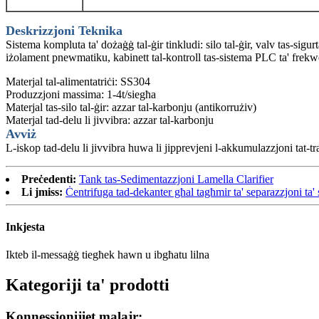
Deskrizzjoni Teknika
Sistema kompluta ta' dożaġġ tal-ġir tinkludi: silo tal-ġir, valv tas-sigurtà,
iżolament pnewmatiku, kabinett tal-kontroll tas-sistema PLC ta' frekw
Materjal tal-alimentatriċi: SS304
Produzzjoni massima: 1-4t/siegħa
Materjal tas-silo tal-ġir: azzar tal-karbonju (antikorrużiv)
Materjal tad-delu li jivvibra: azzar tal-karbonju
Avviż
L-iskop tad-delu li jivvibra huwa li jipprevjeni l-akkumulazzjoni tat-tr
Preċedenti:
Tank tas-Sedimentazzjoni Lamella Clarifier
Li jmiss:
Ċentrifuga tad-dekanter għal tagħmir ta' separazzjoni ta' 
Inkjesta
Ikteb il-messaġġ tiegħek hawn u ibgħatu lilna
Kategoriji ta' prodotti
Konnessjonijiet malajr: