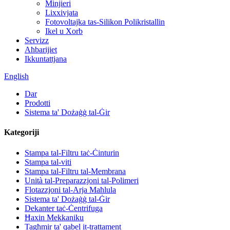
Minjieri
Lixxivjata
Fotovoltajka tas-Silikon Polikristallin
Ikel u Xorb
Servizz
Aħbarijiet
Ikkuntattjana
English
Dar
Prodotti
Sistema ta' Dożaġġ tal-Ġir
Kategoriji
Stampa tal-Filtru taċ-Ċinturin
Stampa tal-viti
Stampa tal-Filtru tal-Membrana
Unità tal-Preparazzjoni tal-Polimeri
Flotazzjoni tal-Arja Maħlula
Sistema ta' Dożaġġ tal-Ġir
Dekanter taċ-Ċentrifuga
Ħaxin Mekkaniku
Tagħmir ta' qabel it-trattament