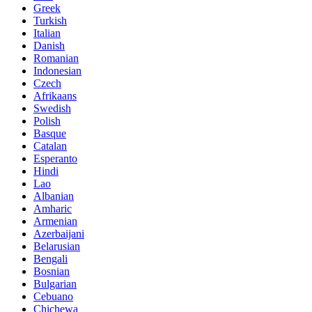
Greek
Turkish
Italian
Danish
Romanian
Indonesian
Czech
Afrikaans
Swedish
Polish
Basque
Catalan
Esperanto
Hindi
Lao
Albanian
Amharic
Armenian
Azerbaijani
Belarusian
Bengali
Bosnian
Bulgarian
Cebuano
Chichewa