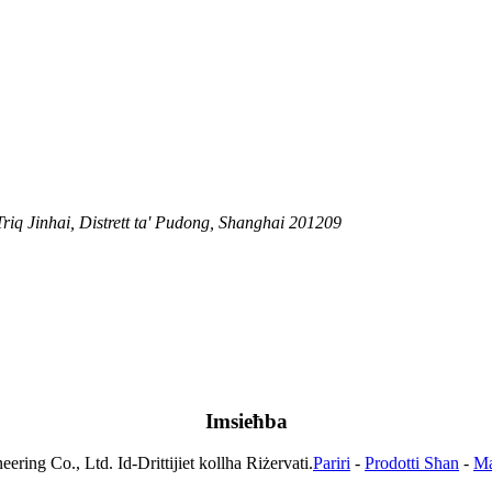
 Triq Jinhai, Distrett ta' Pudong, Shanghai 201209
Imsieħba
ring Co., Ltd. Id-Drittijiet kollha Riżervati.
Pariri
-
Prodotti Sħan
-
Ma