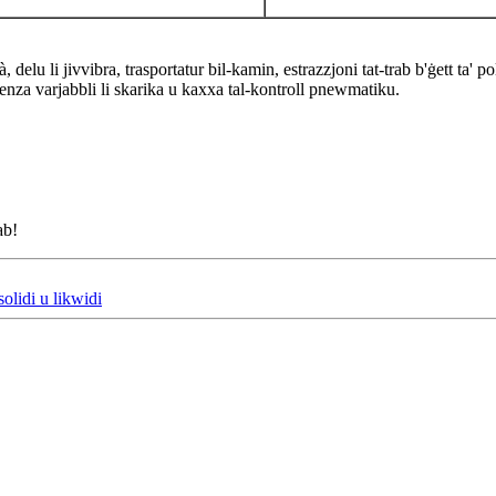
 delu li jivvibra, trasportatur bil-kamin, estrazzjoni tat-trab b'ġett ta' polz
enza varjabbli li skarika u kaxxa tal-kontroll pnewmatiku.
ab!
solidi u likwidi