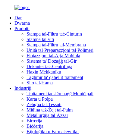
Dar
Dwarna
Prodotti
Stampa tal-Filtru taċ-Ċinturin
Stampa tal-viti
Stampa tal-Filtru tal-Membrana
Unità tal-Preparazzjoni tal-Polimeri
Flotazzjoni tal-Arja Maħlula
Sistema ta' Dożaġġ tal-Ġir
Dekanter taċ-Ċentrifuga
Ħaxin Mekkaniku
Tagħmir ta' qabel it-trattament
Silo tal-Ħama
Industriji
Trattament tad-Drenaġġ Muniċipali
Karta u Polpa
Żebgħa tat-Tessuti
Mitħna taż-Żejt tal-Palm
Metallurġija tal-Azzar
Birrerija
Biċċerija
Bijoloġiku u Farmaċewtiku