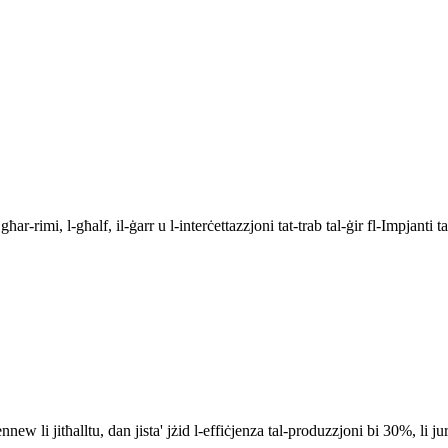
ħar-rimi, l-għalf, il-ġarr u l-interċettazzjoni tat-trab tal-ġir fl-Impjanti 
nnew li jitħalltu, dan jista' jżid l-effiċjenza tal-produzzjoni bi 30%, li ju