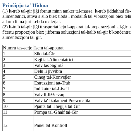
Prinċipju ta' Ħidma
(1) It-trab tal-ġir jiġi fornut minn tanker tal-massa. It-trab jiddaħħa
alimentatriċi, attiva s-silo biex tibda l-modalità tal-vibrazzjoni biex t
allarm li ma juri l-ebda materjal.
(2) It-trab tal-ġir jiġi ttrasportat lejn l-apparat tal-preparazzjoni tal-ġir
f'ċertu proporzjon biex jifforma soluzzjoni tal-ħalib tal-ġir b'konċent
alimentazzjoni tal-ġir.
Numru tas-serje
Isem tal-apparat
1
Silo tal-Ġir
2
Kejl tal-Alimentatriċi
3
Valv tas-Sigurtà
4
Delu li jivvibra
5
Ċineg tal-Konvejler
6
Estrazzjoni tat-Trab
7
Indikatur tal-Livell
8
Valv li Jiżżerżaq
9
Valv ta' Iżolament Pnewmatiku
10
Pjanta tat-Tħejjija tal-Ġir
11
Pompa tal-Għalf tal-Ġir
12
Panel tal-Kontroll