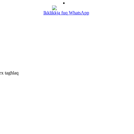
Ikklikkja fuq WhatsApp
ex tagħlaq