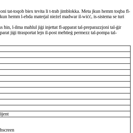
joni tat-toqob biex tevita li t-trab jimblokka. Meta jkun hemm toqba fl-
 ma jkun hemm l-ebda materjal nieżel madwar il-wiċċ, is-sistema se turi
ss ħin, l-ilma maħlul jiġi injettat fl-apparat tal-preparazzjoni tal-ġir
rat jiġi ttrasportat lejn il-post meħtieġ permezz tal-pompa tal-
lijent
chscreen